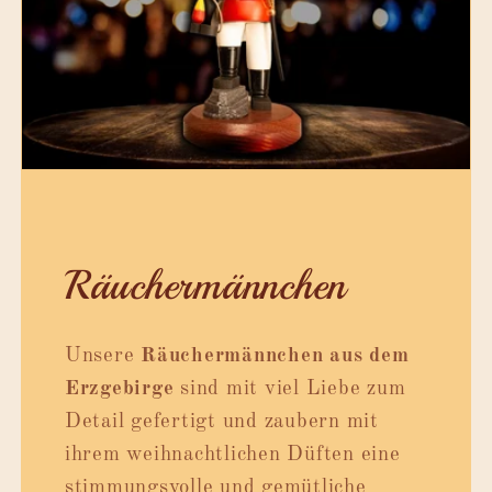
Räuchermännchen
Unsere
Räuchermännchen aus dem
Erzgebirge
sind mit viel Liebe zum
Detail gefertigt und zaubern mit
ihrem weihnachtlichen Düften eine
stimmungsvolle und gemütliche